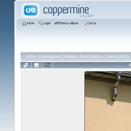
Inizio
Login
Elenco album
Cerca
Inizio
>
Passeggiate e Trekking
>
Monte Bisbino (1 Agosto 2012)
F