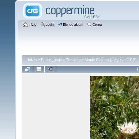
Inizio
Login
Elenco album
Cerca
Inizio
>
Passeggiate e Trekking
>
Monte Bisbino (1 Agosto 2012)
F