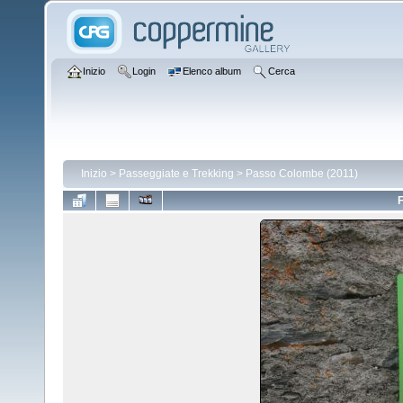
Inizio
Login
Elenco album
Cerca
Inizio
>
Passeggiate e Trekking
>
Passo Colombe (2011)
F