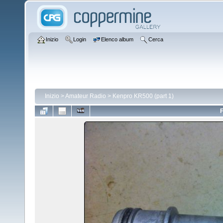
Inizio
Login
Elenco album
Cerca
Inizio
>
Amateur Radio
>
Kenpro KR500 (part 1)
F