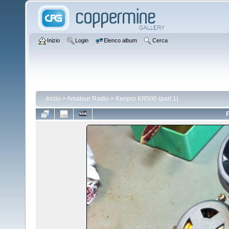
Inizio
Login
Elenco album
Cerca
Inizio
>
Amateur Radio
>
Kenpro KR500 (part 1)
F