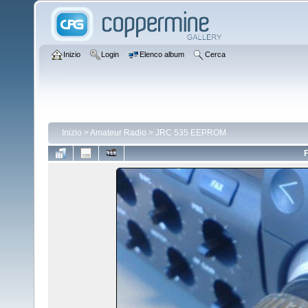
Inizio
Login
Elenco album
Cerca
Inizio
>
Amateur Radio
>
JRC 535 EEPROM
F