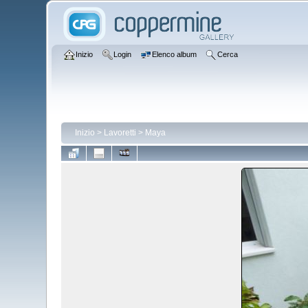
Inizio
Login
Elenco album
Cerca
Inizio
>
Lavoretti
>
Maya