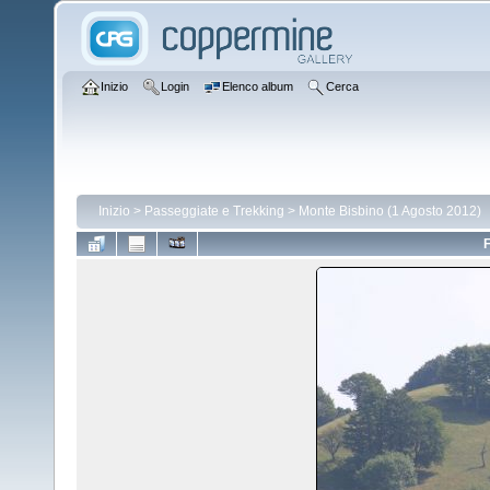
Inizio
Login
Elenco album
Cerca
Inizio
>
Passeggiate e Trekking
>
Monte Bisbino (1 Agosto 2012)
F