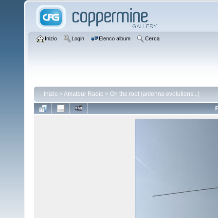
Inizio
Login
Elenco album
Cerca
Inizio
>
Amateur Radio
>
On the roof (antenna evolutions...)
F